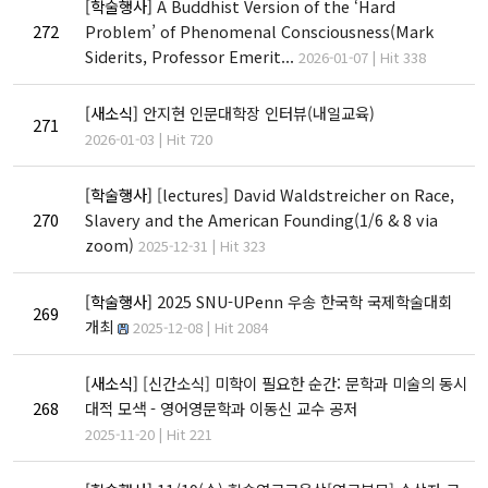
개관
[학술행사]
A Buddhist Version of the ‘Hard
272
Problem’ of Phenomenal Consciousness(Mark
인문대학 역사기록
Siderits, Professor Emerit...
2026-01-07 | Hit 338
학장실
학장인사말
[새소식]
안지현 인문대학장 인터뷰(내일교육)
271
학장 연설문
2026-01-03 | Hit 720
역대학장
[학술행사]
[lectures] David Waldstreicher on Race,
조직도
270
Slavery and the American Founding(1/6 & 8 via
캠퍼스안내
zoom)
2025-12-31 | Hit 323
인문대학 규정집
[학술행사]
2025 SNU-UPenn 우송 한국학 국제학술대회
269
개최
2025-12-08 | Hit 2084
교육과정
[새소식]
[신간소식] 미학이 필요한 순간: 문학과 미술의 동시
268
대적 모색 - 영어영문학과 이동신 교수 공저
학과(부)
2025-11-20 | Hit 221
고고미술사학과(미
국어국문학과
역사학부
술사학 전공)
역사학부(한국사학
중어중문학과