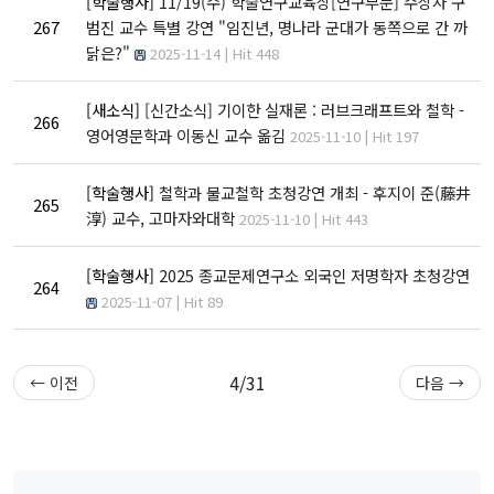
[학술행사]
11/19(수) 학술연구교육상[연구부문] 수상자 구
고고미술사학과(고
전공)
영어영문학과
267
범진 교수 특별 강연 "임진년, 명나라 군대가 동쪽으로 간 까
고학 전공)
역사학부(동양사학
불어불문학과
닭은?"
2025-11-14 | Hit 448
전공)
철학과
독어독문학과
역사학부(서양사학
종교학과
[새소식]
[신간소식] 기이한 실재론 : 러브크래프트와 철학 -
노어노문학과
전공)
266
미학과
영어영문학과 이동신 교수 옮김
2025-11-10 | Hit 197
서어서문학과
고고미술사학과
아시아언어문명학부
언어학과
[학술행사]
철학과 불교철학 초청강연 개최 - 후지이 준(藤井
265
협동과정
淳) 교수, 고마자와대학
2025-11-10 | Hit 443
협동과정 서양고전학전공
[학술행사]
2025 종교문제연구소 외국인 저명학자 초청강연
협동과정 인지과학전공
264
2025-11-07 | Hit 89
협동과정 비교문학전공
협동과정 기록학전공
협동과정 공연예술학전공
4/31
← 이전
다음 →
연계전공·연합전공
전체 교수소개