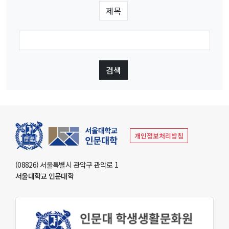
부속기관
인문학연구원
동아문화연구소
예술문화연구소
중앙유라시아연구소
영문화권연구소
인문정보연구소
중세르네상스연구소
불어문화권연구소
한국어문학연구소
알타이학연구소
독일어문화권연구소
중국어문학연구소
서양고전학연구소
러시아연구소
언어연구소
역사연구소
종교문제연구소
문화유산연구소
인지과학연구소
개인정보처리방침
연구소
(08826) 서울특별시 관악구 관악로 1
라틴아메리카연구소
서울대학교 인문대학
미국학연구소
철학사상연구소
국제화지원센터