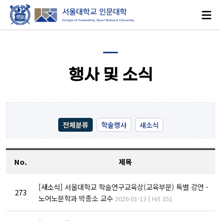
행사 및 소식
로그인
ENGLISH
전체분류
학술행사
새소식
No.
제목
대학소개
[새소식]
서울대학교 학술연구교육상(교육부문) 특별 강연 -
인문학이란?
273
노어노문학과 박종소 교수
2026-01-13 | Hit 351
인문대학 발자취