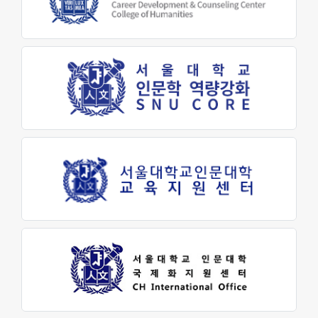
교육지원센터
학생생활문화원
인문소극장
최고지도자 인문학과정
대학생활
학사안내
학생지원
장학금제도
인문학펠로우
학생활동
학생회
동아리활동