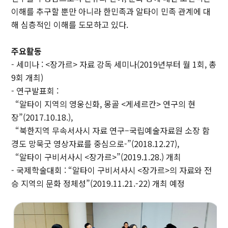
이해를 추구할 뿐만 아니라 한민족과 알타이 민족 관계에 대
부속기관
해 심층적인 이해를 도모하고 있다.
인문학연구원
주요활동
동아문화연구소
예술문화연구소
중앙유라시아연구소
- 세미나 : <장가르> 자료 강독 세미나(2019년부터 월 1회, 총
영문화권연구소
인문정보연구소
중세르네상스연구소
9회 개최)
불어문화권연구소
한국어문학연구소
알타이학연구소
- 연구발표회 :
“알타이 지역의 영웅신화, 몽골 <게세르칸> 연구의 현
독일어문화권연구소
중국어문학연구소
서양고전학연구소
장”(2017.10.18.),
러시아연구소
언어연구소
역사연구소
“북한지역 무속서사시 자료 연구–국립예술자료원 소장 함
종교문제연구소
문화유산연구소
인지과학연구소
경도 망묵굿 영상자료를 중심으로-”(2018.12.27),
연구소
“알타이 구비서사시 <장가르>”(2019.1.28.) 개최
라틴아메리카연구소
- 국제학술대회 : “알타이 구비서사시 <장가르>의 자료와 전
승 지역의 문화 정체성”(2019.11.21.-22) 개최 예정
미국학연구소
철학사상연구소
국제화지원센터