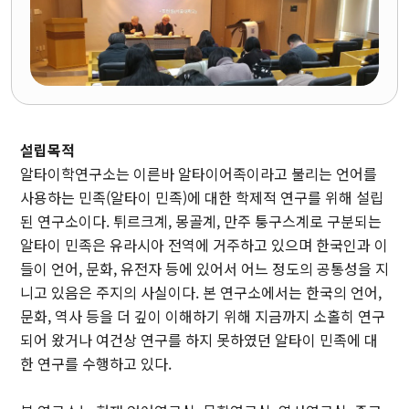
개관
인문대학 역사기록
학장실
학장인사말
학장 연설문
역대학장
설립목적
조직도
알타이학연구소는 이른바 알타이어족이라고 불리는 언어를
사용하는 민족(알타이 민족)에 대한 학제적 연구를 위해 설립
캠퍼스안내
된 연구소이다. 튀르크계, 몽골계, 만주 퉁구스계로 구분되는
인문대학 규정집
알타이 민족은 유라시아 전역에 거주하고 있으며 한국인과 이
들이 언어, 문화, 유전자 등에 있어서 어느 정도의 공통성을 지
니고 있음은 주지의 사실이다. 본 연구소에서는 한국의 언어,
교육과정
문화, 역사 등을 더 깊이 이해하기 위해 지금까지 소홀히 연구
되어 왔거나 여건상 연구를 하지 못하였던 알타이 민족에 대
학과(부)
한 연구를 수행하고 있다.
고고미술사학과(미
국어국문학과
역사학부
술사학 전공)
역사학부(한국사학
중어중문학과