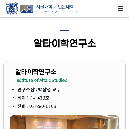
알타이학연구소
로그인
ENGLISH
알타이학연구소
Institute of Altaic Studies
연구소장
:
박상철
교수
대학소개
위치
: 7동 438호
전화
: 02-880-6168
인문학이란?
인문대학 발자취