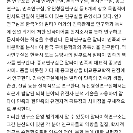
본 연구소는 현재 언어연구실, 문학연구실, 역사연구실, 종교
고고미술사학과(고
전공)
영어영문학과
연구실, 민속연구실, 유전형질연구실 등 6개의 상호 독립적이
고학 전공)
역사학부(동양사학
불어불문학과
면서도 긴밀히 연관되어 있는 연구실을 운영하고 있다. 언어
전공)
철학과
독어독문학과
연구실은 한국어와 알타이어와의 친족관계를 연구함과 동시
역사학부(서양사학
종교학과
에 절멸 위기에 처한 알타이어를 현지조사를 통해 연구하고
노어노문학과
전공)
미학과
문서화하는 작업을 수행한다. 문학연구실은 알타이 민족의 구
서어서문학과
고고미술사학과
아시아언어문명학부
비문학을 분석하여 한국 구비문학과의 공통성을 연구한다. 역
언어학과
사연구실은 한국사 또는 동양사의 일부로서 알타이 민족의 역
협동과정
사를 연구한다. 종교연구실은 알타이 민족의 대표적 종교인
협동과정 서양고전학전공
샤머니즘을 비롯한 기타 제 종교현상을 비교종교학적 관점에
협동과정 인지과학전공
서 연구한다. 민속연구실에서는 알타이 민족의 민속과 생활,
협동과정 비교문학전공
습관, 신념 등을 실체적으로 연구한다. 유전형질연구실에서는
최근에 발달된 의학 분야의 유전자 분석 기술을 사용하여 알
협동과정 기록학전공
타이 민족과 한민족의 유전자적 공통점과 차이점을 구체적으
협동과정 공연예술학전공
로 분석한다.
연계전공·연합전공
이러한 연구소 운영 범위에서 알 수 있듯이 알타이학연구소는
전체 교수소개
그간 분산되어 있던 각 분야 연구자들의 역량을 결집, 학제적
연구를 수행함으로써 인류의 언어, 문화 등에 대한 보편적인