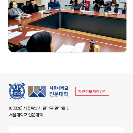
교육지원센터
학생생활문화원
인문소극장
최고지도자 인문학과정
대학생활
학사안내
학생지원
장학금제도
개인정보처리방침
인문학펠로우
학생활동
(08826) 서울특별시 관악구 관악로 1
서울대학교 인문대학
학생회
동아리활동