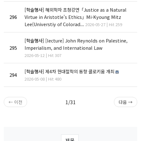
고고미술사학과(고
전공)
영어영문학과
고학 전공)
[학술행사]
해외학자 초청강연「Justice as a Natural
역사학부(동양사학
불어불문학과
296
Virtue in Aristotle's Ethics」Mi-Kyoung Mitz
전공)
철학과
독어독문학과
Lee(Universtiy of Colorad...
2026-05-27 | Hit 259
역사학부(서양사학
종교학과
노어노문학과
전공)
미학과
[학술행사]
[lecture] John Reynolds on Palestine,
서어서문학과
고고미술사학과
아시아언어문명학부
295
Imperialism, and International Law
언어학과
2026-05-12 | Hit 307
협동과정
[학술행사]
제4차 현대철학의 동향 콜로키움 개최
협동과정 서양고전학전공
294
2026-05-08 | Hit 480
협동과정 인지과학전공
협동과정 비교문학전공
협동과정 기록학전공
1/31
← 이전
다음 →
협동과정 공연예술학전공
연계전공·연합전공
전체 교수소개