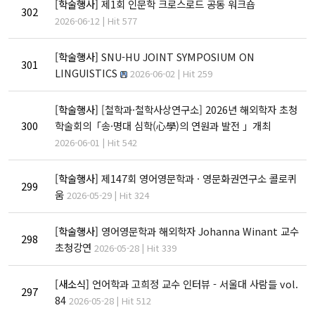
개관
[학술행사]
제1회 인문학 크로스로드 공동 워크숍
302
2026-06-12 | Hit 577
인문대학 역사기록
학장실
[학술행사]
SNU-HU JOINT SYMPOSIUM ON
301
학장인사말
LINGUISTICS
2026-06-02 | Hit 259
학장 연설문
역대학장
[학술행사]
[철학과·철학사상연구소] 2026년 해외학자 초청
300
학술회의「송·명대 심학(心學)의 연원과 발전 」개최
조직도
2026-06-01 | Hit 542
캠퍼스안내
[학술행사]
제147회 영어영문학과 · 영문화권연구소 콜로퀴
인문대학 규정집
299
움
2026-05-29 | Hit 324
교육과정
[학술행사]
영어영문학과 해외학자 Johanna Winant 교수
298
초청강연
2026-05-28 | Hit 339
학과(부)
[새소식]
언어학과 고희정 교수 인터뷰 - 서울대 사람들 vol.
고고미술사학과(미
국어국문학과
역사학부
297
84
술사학 전공)
2026-05-28 | Hit 512
역사학부(한국사학
중어중문학과