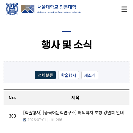
행사 및 소식
로그인
ENGLISH
전체분류
학술행사
새소식
No.
제목
대학소개
[학술행사]
[중국어문학연구소] 해외학자 초청 강연회 안내
인문학이란?
303
2026-07-01 | Hit 286
인문대학 발자취