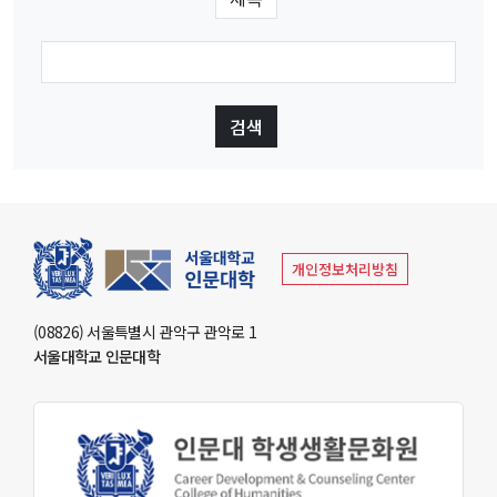
부속기관
인문학연구원
동아문화연구소
예술문화연구소
중앙유라시아연구소
영문화권연구소
인문정보연구소
중세르네상스연구소
불어문화권연구소
한국어문학연구소
알타이학연구소
독일어문화권연구소
중국어문학연구소
서양고전학연구소
러시아연구소
언어연구소
역사연구소
개인정보처리방침
종교문제연구소
문화유산연구소
인지과학연구소
연구소
(08826) 서울특별시 관악구 관악로 1
서울대학교 인문대학
라틴아메리카연구소
미국학연구소
철학사상연구소
국제화지원센터