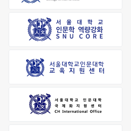
교육지원센터
학생생활문화원
인문소극장
최고지도자 인문학과정
대학생활
학사안내
학생지원
장학금제도
인문학펠로우
학생활동
학생회
동아리활동