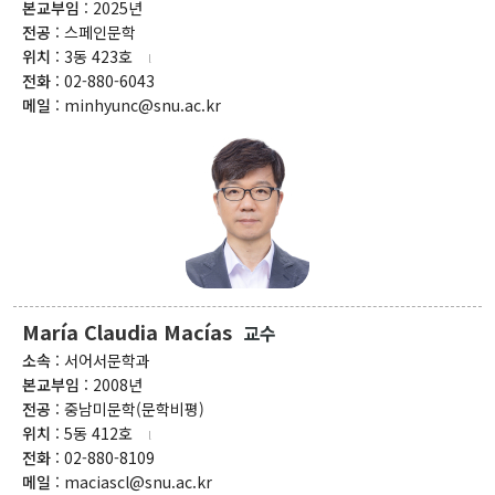
본교부임
: 2025년
전공
: 스페인문학
부속기관
위치
: 3동 423호
전화
: 02-880-6043
인문학연구원
메일
: minhyunc@snu.ac.kr
동아문화연구소
예술문화연구소
중앙유라시아연구소
영문화권연구소
인문정보연구소
중세르네상스연구소
불어문화권연구소
한국어문학연구소
알타이학연구소
독일어문화권연구소
중국어문학연구소
서양고전학연구소
러시아연구소
언어연구소
역사연구소
종교문제연구소
문화유산연구소
인지과학연구소
María Claudia Macías
연구소
교수
소속
: 서어서문학과
라틴아메리카연구소
본교부임
: 2008년
미국학연구소
전공
: 중남미문학(문학비평)
철학사상연구소
위치
: 5동 412호
전화
: 02-880-8109
국제화지원센터
메일
: maciascl@snu.ac.kr