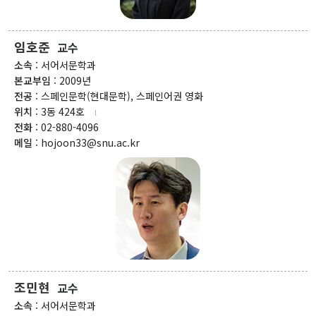
고고미술사학과(고
전공)
영어영문학과
고학 전공)
역사학부(동양사학
불어불문학과
전공)
철학과
임호준
교수
독어독문학과
역사학부(서양사학
종교학과
소속
: 서어서문학과
노어노문학과
전공)
본교부임
: 2009년
미학과
서어서문학과
고고미술사학과
전공
: 스페인문학(현대문학), 스페인어권 영화
아시아언어문명학부
위치
: 3동 424호
언어학과
전화
: 02-880-4096
협동과정
메일
: hojoon33@snu.ac.kr
협동과정 서양고전학전공
협동과정 인지과학전공
협동과정 비교문학전공
협동과정 기록학전공
협동과정 공연예술학전공
연계전공·연합전공
조민현
교수
전체 교수소개
소속
: 서어서문학과