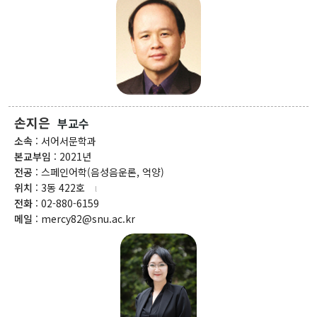
개관
인문대학 역사기록
학장실
학장인사말
학장 연설문
역대학장
손지은
부교수
조직도
소속
: 서어서문학과
본교부임
: 2021년
캠퍼스안내
전공
: 스페인어학(음성음운론, 억양)
인문대학 규정집
위치
: 3동 422호
전화
: 02-880-6159
메일
: mercy82@snu.ac.kr
교육과정
학과(부)
고고미술사학과(미
국어국문학과
역사학부
술사학 전공)
역사학부(한국사학
중어중문학과