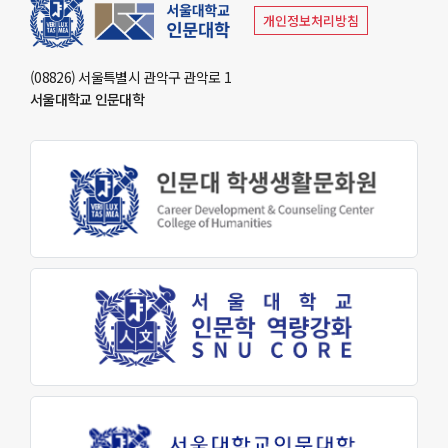
원어연극제
개인정보처리방침
인문대 소식
(08826) 서울특별시 관악구 관악로 1
서울대학교 인문대학
공지사항
행사 및 소식
인문대학 소식지
학생회 소식
학술
학술자료실
AI