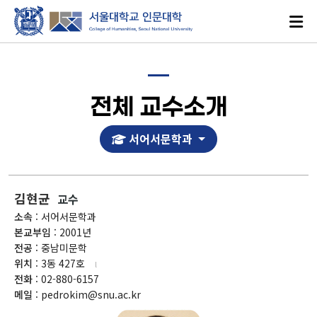
전체 교수소개
서어서문학과
로그인
ENGLISH
김현균
교수
소속
: 서어서문학과
본교부임
: 2001년
대학소개
전공
: 중남미문학
위치
: 3동 427호
인문학이란?
전화
: 02-880-6157
메일
: pedrokim@snu.ac.kr
인문대학 발자취