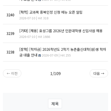
소개
[학적]
교과목 중복인정 신청 메뉴 오픈 알림
학생을 위한 AI 정보
3240
2026-07-10 | Hit 318
발전기금
[기타]
[채용] 효성그룹 2026년 인문대학생 신입사원 채용
3239
2026-07-10 | Hit 1666
발전기금 안내
[장학]
[학자금] 2026학년도 2학기 농촌출신대학(원)생 학자
기부하기
3238
금 대출 안내
2026-07-09 | Hit 255
1/109
← 이전
다음 →