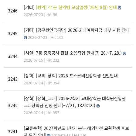
원어연극제
[기타]
[병역] 각 군 현역병 모집일정('26년 8월) 안내
3246
2026-07-23 | Hit 96
인문대 소식
[기타]
[공무원연금공단] 2026-2 대여학자금 대부 시행 안내
3245
공지사항
2026-07-23 | Hit 102
행사 및 소식
[시설]
7동 증축공사 관련 소음작업 안내(7. 20.~7. 28.)
3244
인문대학 소식지
2026-07-15 | Hit 232
학생회 소식
[장학]
[교외_장학] 2026 포스코비전장학생 선발안내
3243
2026-07-14 | Hit 354
학술
[장학]
[장학_교내] 2026-2학기 교내장학금 대학원신입생
3242
교내장학금 신청 안내(~7/21, 18시까지)
학술자료실
2026-07-14 | Hit 357
AI
[교류수학]
2027학년도 1학기 본부 해외파견 교환학생 후보
3241
자 모집 안내
2026-07-13 | Hit 291