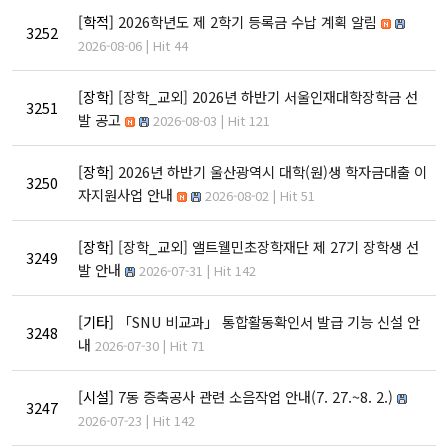
교육지원센터
[학적]
2026학년도 제 2학기 등록금 수납 계획 알림
3252
학생생활문화원
2026-08-06 | Hit 44
인문소극장
[장학]
[장학_교외] 2026년 하반기 서울인재대학장학금 선
3251
최고지도자 인문학과정
발 공고
2026-08-03 | Hit 121
[장학]
2026년 하반기 울산광역시 대학(원)생 학자금대출 이
대학생활
3250
자지원사업 안내
2026-08-02 | Hit 51
학사안내
[장학]
[장학_교외] 앨트웰민초장학재단 제 27기 장학생 선
3249
학생지원
발 안내
2026-07-31 | Hit 142
장학금제도
[기타]
「SNU 비교과」 통합활동확인서 발급 기능 신설 안
인문학펠로우
3248
내
2026-07-30 | Hit 71
학생활동
학생회
[시설]
7동 증축공사 관련 소음작업 안내(7. 27.~8. 2.)
3247
동아리활동
2026-07-23 | Hit 142