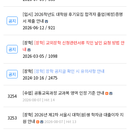
부속기관
[입시]
2026학년도 대학원 후기모집 합격자 졸업(예정)증명
공지
서 제출 안내
인문학연구원
2026-06-12 / 921
동아문화연구소
예술문화연구소
중앙유라시아연구소
영문화권연구소
인문정보연구소
중세르네상스연구소
[장학]
[장학] 교외장학 신청관련서류 직인 날인 요청 방법 안
공지
내
불어문화권연구소
한국어문학연구소
알타이학연구소
2026-03-05 / 1098
독일어문화권연구소
중국어문학연구소
서양고전학연구소
러시아연구소
언어연구소
역사연구소
[장학]
[장학] 장학 공지글 확인 시 유의사항 안내
공지
종교문제연구소
문화유산연구소
인지과학연구소
2024-10-16 / 2475
연구소
[수업]
공통교육과정 교과목 영역 인정 기준 안내
라틴아메리카연구소
3254
2026-08-07 | Hit 14
미국학연구소
철학사상연구소
[장학]
2026년 제2차 서울시 대학(원)생 학자금 대출이자 지
3253
원 안내
2026-08-07 | Hit 13
국제화지원센터