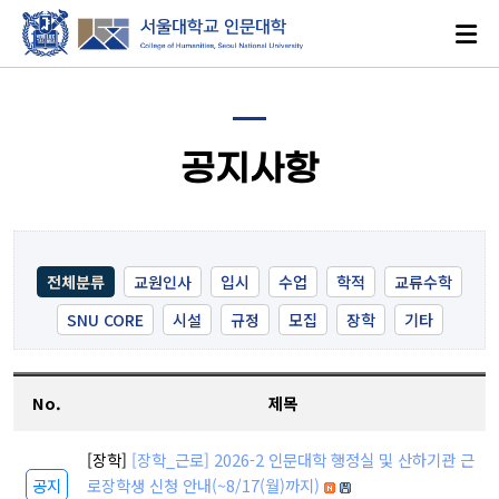
공지사항
로그인
ENGLISH
전체분류
교원인사
입시
수업
학적
교류수학
SNU CORE
시설
규정
모집
장학
기타
대학소개
No.
제목
인문학이란?
[장학]
[장학_근로] 2026-2 인문대학 행정실 및 산하기관 근
인문대학 발자취
공지
로장학생 신청 안내(~8/17(월)까지)