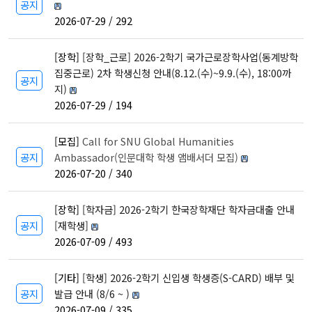
공지
고고미술사학과(고
전공)
영어영문학과
고학 전공)
2026-07-29 / 292
역사학부(동양사학
불어불문학과
전공)
철학과
독어독문학과
[장학]
[장학_근로] 2026-2학기 국가근로장학사업(동계방학
역사학부(서양사학
종교학과
집중근로) 2차 학생신청 안내(8.12.(수)~9.9.(수), 18:00까
노어노문학과
전공)
공지
미학과
지)
서어서문학과
고고미술사학과
아시아언어문명학부
2026-07-29 / 194
언어학과
협동과정
[모집]
Call for SNU Global Humanities
공지
Ambassador(인문대학 학생 앰배서더 모집)
협동과정 서양고전학전공
2026-07-20 / 340
협동과정 인지과학전공
협동과정 비교문학전공
[장학]
[학자금] 2026-2학기 한국장학재단 학자금대출 안내
협동과정 기록학전공
공지
[재학생]
협동과정 공연예술학전공
2026-07-09 / 493
연계전공·연합전공
[기타]
[학생] 2026-2학기 신입생 학생증(S-CARD) 배부 및
전체 교수소개
공지
발급 안내 (8/6 ~ )
2026-07-09 / 335