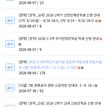
개관
2026-08-07 / 23
인문대학 역사기록
[장학]
[장학_교내] 2026-2학기 선한인재장학생 신청 안내
학장실
공지
(1차: 8/24(월) ~ 8/30 18시, 2차: 9/14 ~ 9/20 18시)
학장인사말
2026-08-07 / 8
학장 연설문
역대학장
[장학]
[장학] 2026-2 2차 주거안정장학금 학생 신청 안내
공지
조직도
2026-08-07 / 9
캠퍼스안내
인문대학 규정집
[장학]
2026-2 대학혁신지원사업 인문학 역량강화 학업지원
공지
금 선발 안내(학,석,박) (~8.7.(금), 17:00)
2026-08-04 / 176
교육과정
[시설]
7동 증축공사 관련 소음작업 안내(8. 3.~8. 16.)
공지
학과(부)
2026-07-30 / 92
고고미술사학과(미
국어국문학과
역사학부
술사학 전공)
[장학]
[장학_근로] 2026-2학기 교내 근로장학금 신청 안내
역사학부(한국사학
중어중문학과