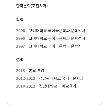
고고미술사학과(고
전공)
영어영문학과
한국문학(고전시가)
고학 전공)
역사학부(동양사학
불어불문학과
전공)
철학과
독어독문학과
학력
역사학부(서양사학
종교학과
노어노문학과
전공)
미학과
2006
고려대학교 국어국문학과 문학박사
서어서문학과
고고미술사학과
아시아언어문명학부
1999
고려대학교 국어국문학과 문학석사
언어학과
1997
고려대학교 국어국문학과 문학사
협동과정
협동과정 서양고전학전공
경력
협동과정 인지과학전공
협동과정 비교문학전공
2013
본교 부임
협동과정 기록학전공
2012-2013
성균관대학교 국어국문학과
협동과정 공연예술학전공
2010-2012
경남대학교 국어교육과
연계전공·연합전공
전체 교수소개