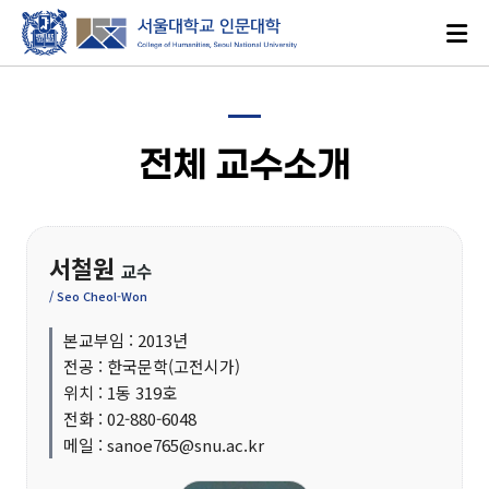
전체 교수소개
서철원
로그인
ENGLISH
교수
/ Seo Cheol-Won
본교부임 : 2013년
대학소개
전공 : 한국문학(고전시가)
위치 : 1동 319호
전화 : 02-880-6048
인문학이란?
메일 : sanoe765@snu.ac.kr
인문대학 발자취