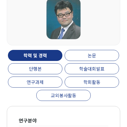
개관
인문대학 역사기록
학장실
학장인사말
학장 연설문
역대학장
조직도
학력 및 경력
논문
캠퍼스안내
단행본
학술대회발표
인문대학 규정집
연구과제
학회활동
교육과정
교외봉사활동
학과(부)
고고미술사학과(미
국어국문학과
역사학부
연구분야
술사학 전공)
역사학부(한국사학
중어중문학과