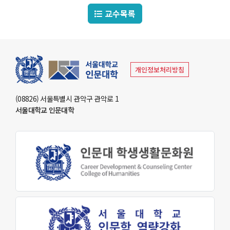
교수목록
부속기관
인문학연구원
동아문화연구소
예술문화연구소
중앙유라시아연구소
개인정보처리방침
영문화권연구소
인문정보연구소
중세르네상스연구소
불어문화권연구소
한국어문학연구소
알타이학연구소
(08826) 서울특별시 관악구 관악로 1
독일어문화권연구소
중국어문학연구소
서양고전학연구소
서울대학교 인문대학
러시아연구소
언어연구소
역사연구소
종교문제연구소
문화유산연구소
인지과학연구소
연구소
라틴아메리카연구소
미국학연구소
철학사상연구소
국제화지원센터