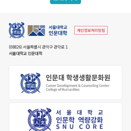
부속기관
인문학연구원
개인정보처리방침
동아문화연구소
예술문화연구소
중앙유라시아연구소
영문화권연구소
인문정보연구소
중세르네상스연구소
(08826) 서울특별시 관악구 관악로 1
불어문화권연구소
한국어문학연구소
알타이학연구소
서울대학교 인문대학
독일어문화권연구소
중국어문학연구소
서양고전학연구소
러시아연구소
언어연구소
역사연구소
종교문제연구소
문화유산연구소
인지과학연구소
연구소
라틴아메리카연구소
미국학연구소
철학사상연구소
국제화지원센터