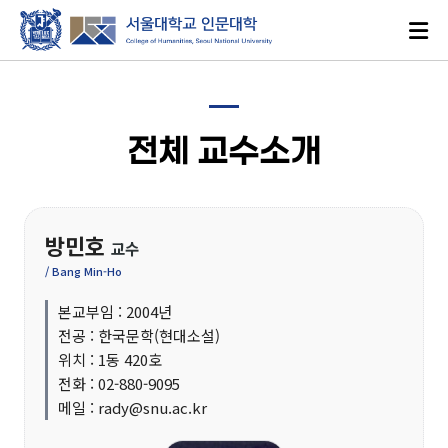
전체 교수소개
방민호
로그인
ENGLISH
교수
/ Bang Min-Ho
본교부임 : 2004년
대학소개
전공 : 한국문학(현대소설)
위치 : 1동 420호
전화 : 02-880-9095
인문학이란?
메일 : rady@snu.ac.kr
인문대학 발자취