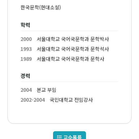
고고미술사학과(고
전공)
영어영문학과
한국문학(현대소설)
고학 전공)
역사학부(동양사학
불어불문학과
전공)
철학과
독어독문학과
학력
역사학부(서양사학
종교학과
노어노문학과
전공)
미학과
2000
서울대학교 국어국문학과 문학박사
서어서문학과
고고미술사학과
아시아언어문명학부
1993
서울대학교 국어국문학과 문학석사
언어학과
1989
서울대학교 국어국문학과 문학사
협동과정
협동과정 서양고전학전공
경력
협동과정 인지과학전공
협동과정 비교문학전공
2004
본교 부임
협동과정 기록학전공
2002-2004
국민대학교 전임강사
협동과정 공연예술학전공
연계전공·연합전공
전체 교수소개
교수목록