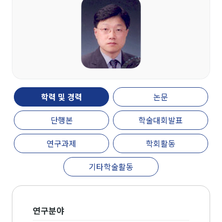
개관
인문대학 역사기록
학장실
학장인사말
학장 연설문
역대학장
조직도
학력 및 경력
논문
캠퍼스안내
단행본
학술대회발표
인문대학 규정집
연구과제
학회활동
교육과정
기타학술활동
학과(부)
고고미술사학과(미
국어국문학과
역사학부
연구분야
술사학 전공)
역사학부(한국사학
중어중문학과