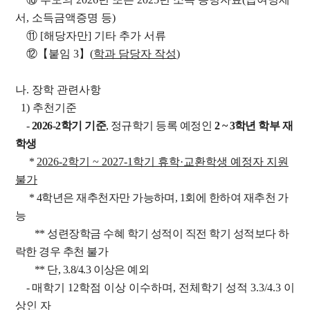
고고미술사학과(고
전공)
영어영문학과
서
,
소득금액증명 등
)
고학 전공)
역사학부(동양사학
불어불문학과
⑪
[
해당자만
]
기타 추가 서류
전공)
철학과
독어독문학과
⑫【
붙임
3
】
(
학과 담당자 작성
)
역사학부(서양사학
종교학과
노어노문학과
전공)
미학과
나
.
장학 관련사항
서어서문학과
고고미술사학과
아시아언어문명학부
1)
추천기준
언어학과
-
2026-2
학기 기준
,
정규학기 등록 예정인
2 ~ 3
학년 학부 재
협동과정
학생
협동과정 서양고전학전공
*
2026-2
학기
~ 2027-1
학기 휴학
·
교환학생 예정자 지원
협동과정 인지과학전공
불가
협동과정 비교문학전공
* 4
학년은 재추천자만 가능하며
, 1
회에 한하여 재추천 가
능
협동과정 기록학전공
**
성련장학금 수혜 학기 성적이 직전 학기 성적보다 하
협동과정 공연예술학전공
락한 경우 추천 불가
연계전공·연합전공
**
단
, 3.8/4.3
이상은 예외
전체 교수소개
-
매학기
12
학점 이상 이수하며
,
전체학기 성적
3.3/4.3
이
상인 자