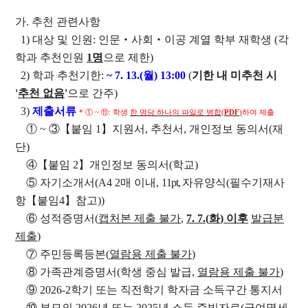
개관
인문대학 역사기록
가
.
추천 관련사항
1)
대상 및 인원
:
인문
‧
사회
‧
이공 계열 학부 재학생
(
각
학장실
학과 추천인원
1
명
으로 제한
)
학장인사말
2) 학과 추천
기한
:
~ 7. 13.(
월
) 13:00
(
기한 내 미추천 시
학장 연설문
'
추천 없음
'
으로 간주
)
역대학장
3)
제출서류
*
①
~
⑪
:
학생
한 명당 하나의 파일로 병합
(
PDF
)
하여 제출
조직도
①
~
③【
붙임
1
】
지원서
,
추천서
,
개인정보 동의서
(
재
단
)
캠퍼스안내
④【
붙임
2
】
개인정보 동의서
(
학교
)
인문대학 규정집
⑤
자기소개서
(A4 2
매 이내
,
11pt,
자유양식
(
필수기재사
항
【
붙임
4
】
참고
))
⑥
성적증명서
(
캡처본 제출 불가
,
7. 7.(
화
)
이후
발급분
교육과정
제출
)
⑦
주민등록등본
(
열람용 제출 불가
)
학과(부)
⑧
가족관계증명서
(
학생 중심 발급
,
열람용 제출 불가
)
고고미술사학과(미
국어국문학과
역사학부
⑨
2026-2
학기 또는 직전학기 학자금 소득구간 통지서
술사학 전공)
역사학부(한국사학
중어중문학과
⑩
부모의
2026
년 또는
2025
년 소득 증빙자료
(
급여명세