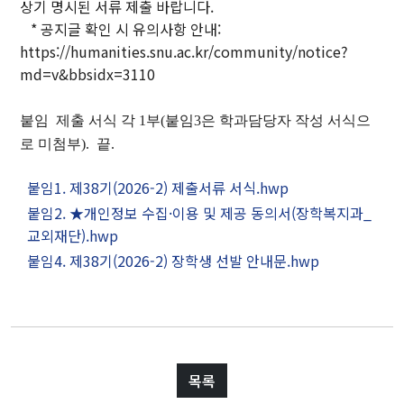
상기 명시된 서류 제출 바랍니다.
교육지원센터
* 공지글 확인 시 유의사항 안내:
학생생활문화원
https://humanities.snu.ac.kr/community/notice?
인문소극장
md=v&bbsidx=3110
최고지도자 인문학과정
붙임 제출 서식 각
1
부(붙임3은 학과담당자 작성 서식으
로 미첨부)
.
끝.
대학생활
붙임1. 제38기(2026-2) 제출서류 서식.hwp
학사안내
붙임2. ★개인정보 수집·이용 및 제공 동의서(장학복지과_
교외재단).hwp
학생지원
붙임4. 제38기(2026-2) 장학생 선발 안내문.hwp
장학금제도
인문학펠로우
학생활동
학생회
동아리활동
목록