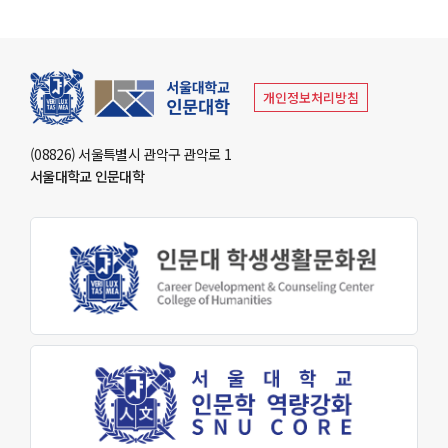
원어연극제
인문대 소식
개인정보처리방침
공지사항
(08826) 서울특별시 관악구 관악로 1
행사 및 소식
서울대학교 인문대학
인문대학 소식지
학생회 소식
학술
학술자료실
AI