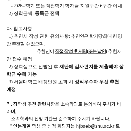
- 2026-2
학기 또는 직전학기
학자금 지원구간
6
구간 이내
부속기관
2)
장학금액
:
등록금 전액
인문학연구원
다
.
참고사항
동아문화연구소
예술문화연구소
중앙유라시아연구소
1)
추천서 작성 관련 유의사항
:
추천인은 학기당 최대 한 명
영문화권연구소
인문정보연구소
중세르네상스연구소
만 추천할 수 있으며
,
불어문화권연구소
한국어문학연구소
알타이학연구소
추천인이
직접 작성 후 서명
(
또는 날인
)
추천서
만 접수 예정
독일어문화권연구소
중국어문학연구소
서양고전학연구소
2)
장학생으로 선발된 후
재단에 감사편지를 제출해야 장
러시아연구소
언어연구소
역사연구소
학금 수혜 가능
종교문제연구소
문화유산연구소
인지과학연구소
3)
서울대학교 배정인원 초과 시
성적우수자 우선 추천
연구소
예정
라틴아메리카연구소
라. 장학생 추천 관련사항은 소속학과로 문의하여 주시기 바
미국학연구소
라며,
철학사상연구소
소속학과의 신청 기한을 준수하여 주시기 바랍니다.
국제화지원센터
* 인문계열 학생 중 신청 희망자는 hjbaeb@snu.ac.kr 로