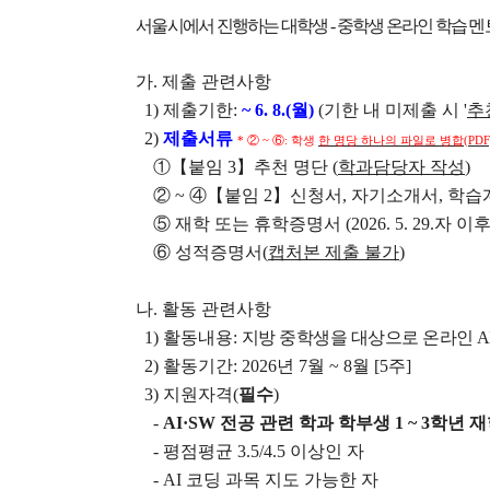
학장 연설문
서울시에서 진행하는 대학생
-
중학생 온라인 학습 멘
역대학장
조직도
가
.
제출 관련사항
1)
제출기한
:
~ 6. 8.(
월
)
(
기한 내 미제출 시
'
추
캠퍼스안내
2)
제출서류
*
②
~
⑥
:
학생
한 명당 하나의 파일로 병합
(PDF
인문대학 규정집
①【
붙임
3
】
추천 명단
(
학과담당자 작성
)
②
~
④【
붙임
2
】
신청서
,
자기소개서
,
학습
⑤
재학 또는 휴학증명서
(2026. 5. 29.
자 이
⑥
성적증명서
(
캡처본 제출 불가
)
나
.
활동 관련사항
1)
활동내용
:
지방 중학생을 대상으로 온라인
A
2)
활동기간
: 2026
년
7
월
~ 8
월
[5
주
]
3)
지원자격
(
필수
)
-
AI·SW
전공 관련 학과 학부생
1 ~ 3
학년 재
-
평점평균
3.5/4.5
이상인 자
- AI
코딩 과목 지도 가능한 자