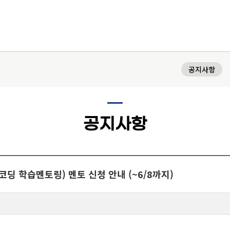
H
공지사항
교육과정
공지사항
학과(부)
고고미술사학과(미술
국어국문학과
역사학부
사학 전공)
역사학부(한국사학전
중어중문학과
코딩 학습멘토링) 멘토 신청 안내 (~6/8까지)
고고미술사학과(고고
공)
영어영문학과
학 전공)
역사학부(동양사학전
불어불문학과
공)
철학과
독어독문학과
역사학부(서양사학전
종교학과