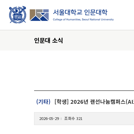
로그인
ENGLIS
인문대 소식
대학소개
인문학이란?
인문대학 발자취
(기타)
[학생] 2026년 랜선나눔캠퍼스(AI
개관
인문대학 역사기록
2026-05-29
조회수 321
학장실
l
학장인사말