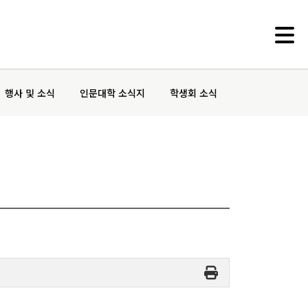
행사 및 소식
인문대학 소식지
학생회 소식
부속기관
인문학연구원
동아문화연구소
예술문화연구소
중앙유라시아연구소
영문화권연구소
인문정보연구소
중세르네상스연구소
불어문화권연구소
한국어문학연구소
알타이학연구소
독일어문화권연구소
중국어문학연구소
서양고전학연구소
러시아연구소
언어연구소
역사연구소