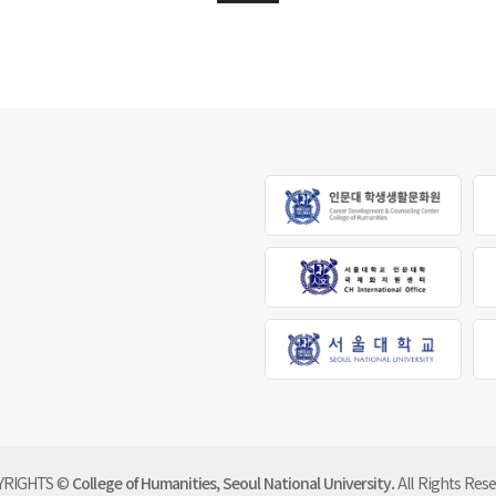
발전기금 안내
기부하기
YRIGHTS ©
College of Humanities,
Seoul National University.
All Rights Rese