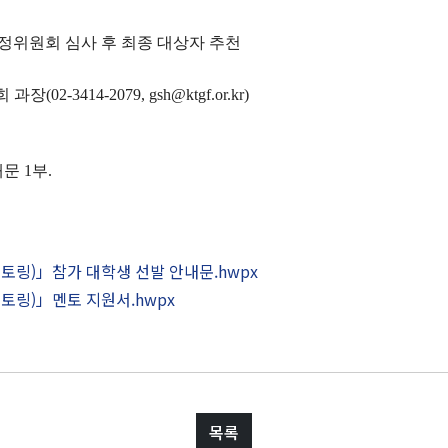
정위원회 심사 후 최종 대상자 추천
희 과장
(02-3414-2079, gsh@ktgf.or.kr)
내문
1
부
.
학술
멘토링)」참가 대학생 선발 안내문.hwpx
토링)」멘토 지원서.hwpx
학술자료실
발전기금
목록