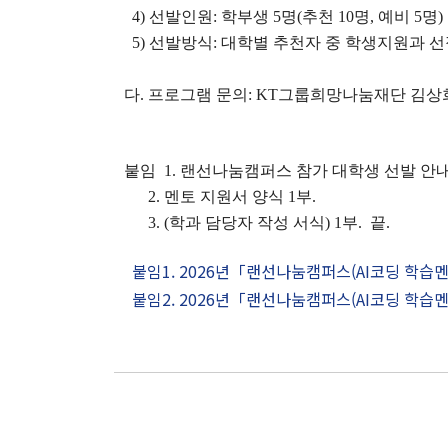
4)
선발인원
:
학부생
5
명
(
추천
10
명
,
예비
5
명
)
5)
선발방식
:
대학별 추천자 중 학생지원과 선
다
.
프로그램 문의
: KT
그룹희망나눔재단 김상
붙임
1.
랜선나눔캠퍼스 참가 대학생 선발 안
2. 멘토 지원서 양식
1
부
.
3. (학과 담당자 작성 서식)
1
부
.
끝.
인문대 소식
붙임1. 2026년「랜선나눔캠퍼스(AI코딩 학습
붙임2. 2026년「랜선나눔캠퍼스(AI코딩 학습멘
공지사항
행사 및 소식
인문대학 소식지
학생회 소식