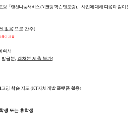
노어노문학과
공)
미학과
토링
「
랜선나눔서비스
(AI
코딩 학습 멘토링
)
」
사업에 대해 다음과 같이
서어서문학과
고고미술사학과
아시아언어문명학부
언어학과
협동과정
천 없음
'
으로 간주
)
협동과정 서양고전학전공
)
하여 제출
협동과정 인지과학전공
계획서
협동과정 비교문학전공
후 발급분
,
캡처본 제출 불가
)
협동과정 기록학전공
협동과정 공연예술학전공
연계전공·연합전공
전체 교수소개
I
코딩 학습 지도
(KT
자체개발 플랫폼 활용
)
학생 또는 휴학생