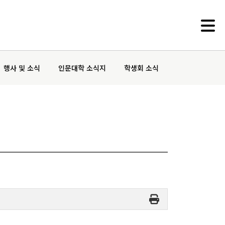
행사 및 소식
인문대학 소식지
학생회 소식
부속기관
인문학연구원
동아문화연구소
예술문화연구소
중앙유라시아연구소
영문화권연구소
인문정보연구소
중세르네상스연구소
불어문화권연구소
한국어문학연구소
알타이학연구소
독일어문화권연구소
중국어문학연구소
서양고전학연구소
러시아연구소
언어연구소
역사연구소