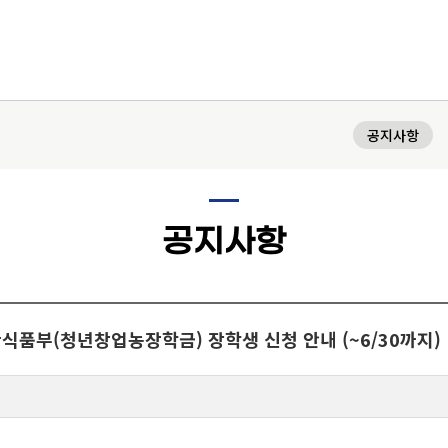
H
공지사항
교육과정
공지사항
학과(부)
고고미술사학과(미술
국어국문학과
역사학부
사학 전공)
역사학부(한국사학전
중어중문학과
산식품부(청년창업농장학금) 장학생 신청 안내 (~6/30까지)
고고미술사학과(고고
공)
영어영문학과
학 전공)
역사학부(동양사학전
불어불문학과
공)
철학과
독어독문학과
역사학부(서양사학전
종교학과