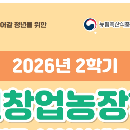
노어노문학과
공)
미학과
서어서문학과
고고미술사학과
아시아언어문명학부
언어학과
협동과정
협동과정 서양고전학전공
협동과정 인지과학전공
협동과정 비교문학전공
협동과정 기록학전공
협동과정 공연예술학전공
연계전공·연합전공
전체 교수소개