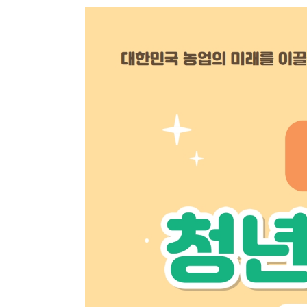
학장 연설문
역대학장
조직도
캠퍼스안내
인문대학 규정집