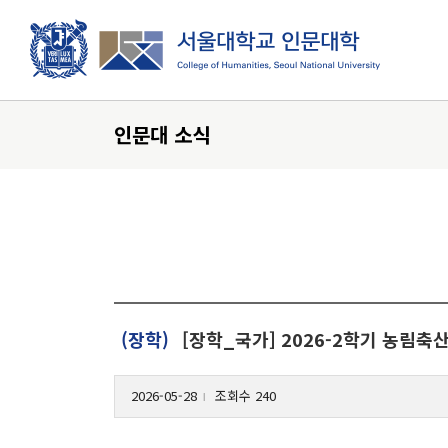
로그인
ENGLIS
인문대 소식
대학소개
인문학이란?
인문대학 발자취
(장학)
[장학_국가] 2026-2학기 농림축
개관
인문대학 역사기록
2026-05-28
조회수 240
학장실
l
학장인사말