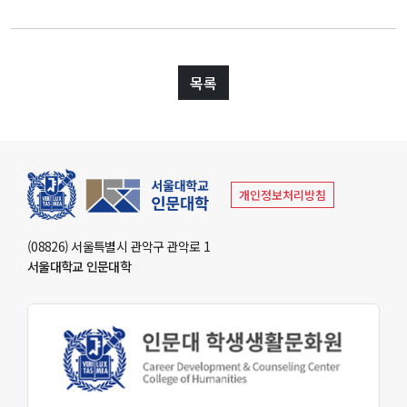
고고미술사학과(고
전공)
영어영문학과
고학 전공)
역사학부(동양사학
불어불문학과
전공)
철학과
독어독문학과
역사학부(서양사학
종교학과
목록
노어노문학과
전공)
미학과
서어서문학과
고고미술사학과
아시아언어문명학부
언어학과
협동과정
개인정보처리방침
협동과정 서양고전학전공
협동과정 인지과학전공
(08826) 서울특별시 관악구 관악로 1
협동과정 비교문학전공
서울대학교 인문대학
협동과정 기록학전공
협동과정 공연예술학전공
연계전공·연합전공
전체 교수소개