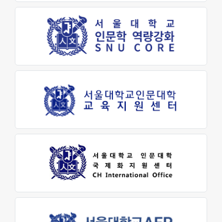
부속기관
인문학연구원
동아문화연구소
예술문화연구소
중앙유라시아연구소
영문화권연구소
인문정보연구소
중세르네상스연구소
불어문화권연구소
한국어문학연구소
알타이학연구소
독일어문화권연구소
중국어문학연구소
서양고전학연구소
러시아연구소
언어연구소
역사연구소
종교문제연구소
문화유산연구소
인지과학연구소
연구소
라틴아메리카연구소
미국학연구소
철학사상연구소
국제화지원센터