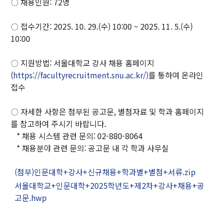
〇 채용인원: 72명
개관
인문대학 역사기록
〇 접수기간: 2025. 10. 29.(수) 10:00 ~ 2025. 11. 5.(수)
학장실
10:00
학장인사말
학장 연설문
〇 지원방법: 서울대학교 강사 채용 홈페이지
(
https://facultyrecruitment.snu.ac.kr/)
를 통하여 온라인
역대학장
접수
조직도
캠퍼스안내
〇 자세한 사항은 첨부된 공고문, 별첨자료 및 학과 홈페이지
를 참고하여 주시기 바랍니다.
인문대학 규정집
* 채용 시스템 관련 문의: 02-880-8064
* 채용분야 관련 문의: 공고문 내 각 학과 사무실
교육과정
(첨부)인문대학+강사+신규채용+학과별+별첨+서류.zip
학과(부)
서울대학교+인문대학+2025학년도+제2차+강사+채용+공
고문.hwp
고고미술사학과(미
국어국문학과
역사학부
술사학 전공)
역사학부(한국사학
중어중문학과