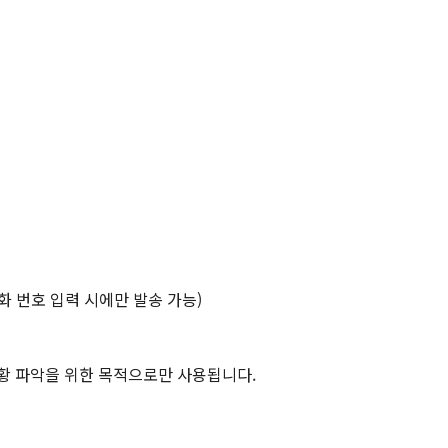
학생지원
장학금제도
인문학펠로우
학생활동
학생회
동아리활동
원어연극제
AI
화 번호 입력 시에만 발송 가능)
소개
학생을 위한 AI 정보
현황 파악을 위한 목적으로만 사용됩니다.