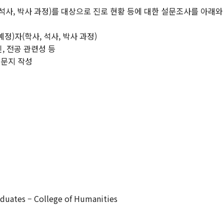
노어노문학과
공)
미학과
 석사, 박사 과정)를 대상으로 진로 현황 등에 대한 설문조사를 아래
서어서문학과
고고미술사학과
아시아언어문명학부
언어학과
정)자(학사, 석사, 박사 과정)
협동과정
인, 전공 관련성 등
 설문지 작성
협동과정 서양고전학전공
협동과정 인지과학전공
협동과정 비교문학전공
협동과정 기록학전공
협동과정 공연예술학전공
연계전공·연합전공
전체 교수소개
duates – College of Humanities