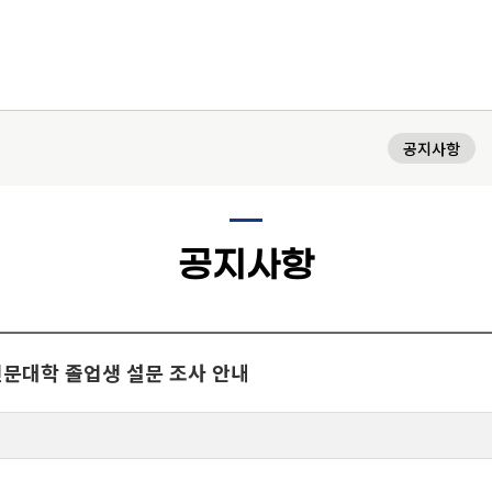
H
공지사항
교육과정
공지사항
학과(부)
고고미술사학과(미술
국어국문학과
역사학부
사학 전공)
역사학부(한국사학전
중어중문학과
 인문대학 졸업생 설문 조사 안내
고고미술사학과(고고
공)
영어영문학과
학 전공)
역사학부(동양사학전
불어불문학과
공)
철학과
독어독문학과
역사학부(서양사학전
종교학과