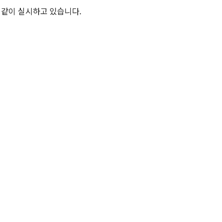
종교문제연구소
문화유산연구소
인지과학연구소
와 같이 실시하고 있습니다.
연구소
라틴아메리카연구소
미국학연구소
철학사상연구소
국제화지원센터
교육지원센터
학생생활문화원
인문소극장
최고지도자 인문학과정
대학생활
학사안내