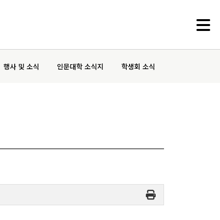
행사 및 소식
인문대학 소식지
학생회 소식
부속기관
인문학연구원
동아문화연구소
예술문화연구소
중앙유라시아연구소
영문화권연구소
인문정보연구소
중세르네상스연구소
불어문화권연구소
한국어문학연구소
알타이학연구소
독일어문화권연구소
중국어문학연구소
서양고전학연구소
러시아연구소
언어연구소
역사연구소