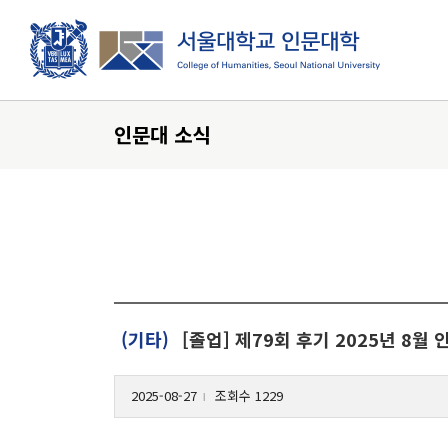
로그인
ENGLIS
인문대 소식
대학소개
인문학이란?
인문대학 발자취
(기타)
[졸업] 제79회 후기 2025년 8월
개관
인문대학 역사기록
2025-08-27
조회수 1229
학장실
l
학장인사말