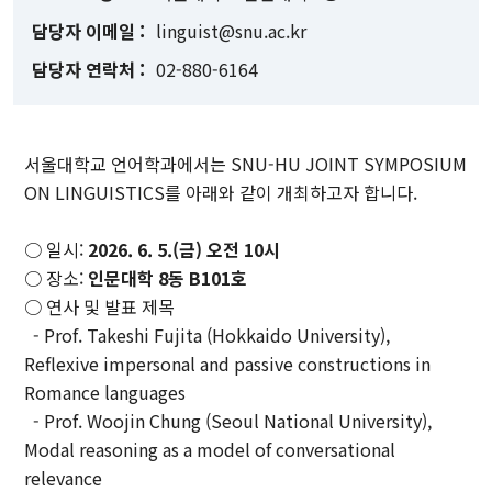
개관
linguist@snu.ac.kr
인문대학 역사기록
02-880-6164
학장실
학장인사말
학장 연설문
서울대학교 언어학과에서는 SNU-HU JOINT SYMPOSIUM
역대학장
ON LINGUISTICS를 아래와 같이 개최하고자 합니다.
조직도
캠퍼스안내
○ 일시:
2026. 6. 5.(금) 오전 10시
○ 장소:
인문대학 8동 B101호
인문대학 규정집
○ 연사 및 발표 제목
- Prof. Takeshi Fujita (Hokkaido University),
교육과정
Reflexive impersonal and passive constructions in
Romance languages
학과(부)
- Prof. Woojin Chung (Seoul National University),
고고미술사학과(미
Modal reasoning as a model of conversational
국어국문학과
역사학부
술사학 전공)
relevance
역사학부(한국사학
중어중문학과