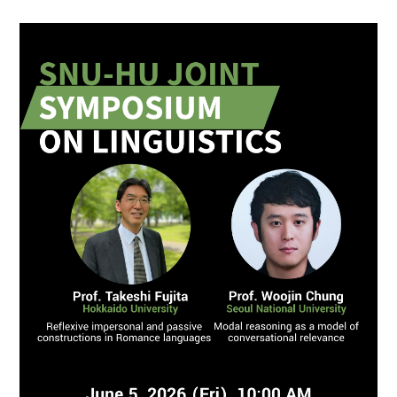
고고미술사학과(고
전공)
영어영문학과
고학 전공)
역사학부(동양사학
불어불문학과
전공)
철학과
독어독문학과
역사학부(서양사학
종교학과
노어노문학과
전공)
미학과
서어서문학과
고고미술사학과
아시아언어문명학부
언어학과
협동과정
협동과정 서양고전학전공
협동과정 인지과학전공
협동과정 비교문학전공
협동과정 기록학전공
협동과정 공연예술학전공
연계전공·연합전공
전체 교수소개