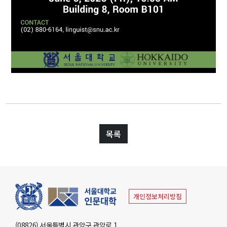
부속기관
인문학연구원
동아문화연구소
예술문화연구소
중앙유라시아연구소
영문화권연구소
인문정보연구소
중세르네상스연구소
불어문화권연구소
한국어문학연구소
알타이학연구소
독일어문화권연구소
중국어문학연구소
서양고전학연구소
러시아연구소
언어연구소
역사연구소
목록
종교문제연구소
문화유산연구소
인지과학연구소
연구소
라틴아메리카연구소
미국학연구소
개인정보처리방침
철학사상연구소
국제화지원센터
(08826) 서울특별시 관악구 관악로 1