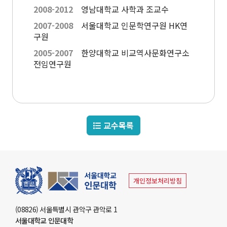
2008-2012
영남대학교 사학과 조교수
부속기관
2007-2008
서울대학교 인문학연구원 HK연
구원
인문학연구원
2005-2007
한양대학교 비교역사문화연구소
동아문화연구소
예술문화연구소
중앙유라시아연구소
전임연구원
영문화권연구소
인문정보연구소
중세르네상스연구소
불어문화권연구소
한국어문학연구소
알타이학연구소
독일어문화권연구소
중국어문학연구소
서양고전학연구소
러시아연구소
언어연구소
역사연구소
교수목록
종교문제연구소
문화유산연구소
인지과학연구소
연구소
라틴아메리카연구소
개인정보처리방침
미국학연구소
철학사상연구소
(08826) 서울특별시 관악구 관악로 1
국제화지원센터
서울대학교 인문대학