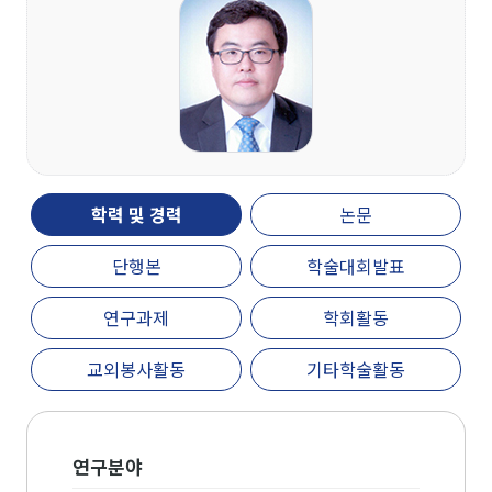
개관
인문대학 역사기록
학장실
학장인사말
학장 연설문
역대학장
조직도
학력 및 경력
논문
캠퍼스안내
단행본
학술대회발표
인문대학 규정집
연구과제
학회활동
교육과정
교외봉사활동
기타학술활동
학과(부)
고고미술사학과(미
국어국문학과
역사학부
연구분야
술사학 전공)
역사학부(한국사학
중어중문학과