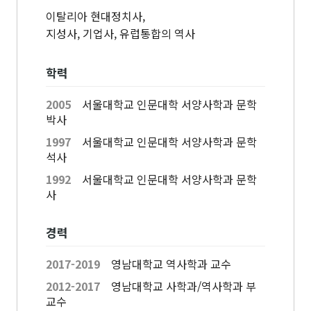
고고미술사학과(고
전공)
영어영문학과
이탈리아 현대정치사,
고학 전공)
역사학부(동양사학
지성사, 기업사, 유럽통합의 역사
불어불문학과
전공)
철학과
독어독문학과
역사학부(서양사학
종교학과
학력
노어노문학과
전공)
미학과
서어서문학과
고고미술사학과
아시아언어문명학부
2005
서울대학교 인문대학 서양사학과 문학
언어학과
박사
협동과정
1997
서울대학교 인문대학 서양사학과 문학
석사
협동과정 서양고전학전공
협동과정 인지과학전공
1992
서울대학교 인문대학 서양사학과 문학
사
협동과정 비교문학전공
협동과정 기록학전공
경력
협동과정 공연예술학전공
2017-2019
영남대학교 역사학과 교수
연계전공·연합전공
2012-2017
영남대학교 사학과/역사학과 부
전체 교수소개
교수