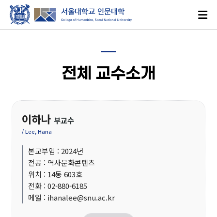
전체 교수소개
이하나
로그인
ENGLISH
부교수
/ Lee, Hana
본교부임 : 2024년
대학소개
전공 : 역사문화콘텐츠
위치 : 14동 603호
전화 : 02-880-6185
인문학이란?
메일 : ihanalee@snu.ac.kr
인문대학 발자취