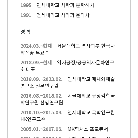
고고미술사학과(고
전공)
1995
연세대학교 사학과 문학석사
영어영문학과
고학 전공)
역사학부(동양사학
1991
연세대학교 사학과 문학사
불어불문학과
전공)
철학과
독어독문학과
역사학부(서양사학
종교학과
경력
노어노문학과
전공)
미학과
서어서문학과
고고미술사학과
아시아언어문명학부
2024.03.~현재
서울대학교 역사학부 한국사
언어학과
학전공 부교수
협동과정
2018.09.~현재
역사공장/공공역사문화연구
소 대표
협동과정 서양고전학전공
2018.09.~2023.02.
연세대학교 매체와예술
협동과정 인지과학전공
연구소 전문연구원
협동과정 비교문학전공
2016.08.~2018.02.
서울대학교 규장각한국
협동과정 기록학전공
학연구원 선임연구원
협동과정 공연예술학전공
2010.10.~2015.08.
연세대학교 국학연구원
연계전공·연합전공
HK연구교수
전체 교수소개
2005.01.~2007.06.
MK픽처스 프로듀서