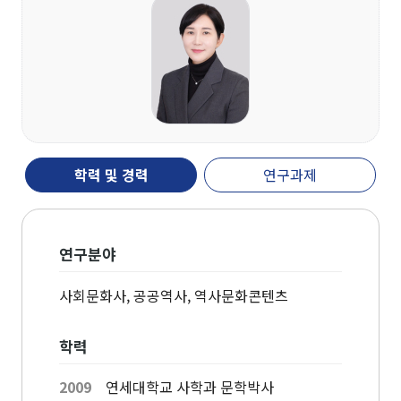
개관
인문대학 역사기록
학장실
학장인사말
학장 연설문
역대학장
조직도
학력 및 경력
연구과제
캠퍼스안내
인문대학 규정집
연구분야
교육과정
사회문화사, 공공역사, 역사문화콘텐츠
학과(부)
학력
고고미술사학과(미
국어국문학과
역사학부
술사학 전공)
2009
연세대학교 사학과 문학박사
역사학부(한국사학
중어중문학과