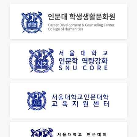
교육지원센터
학생생활문화원
인문소극장
최고지도자 인문학과정
대학생활
학사안내
학생지원
장학금제도
인문학펠로우
학생활동
학생회
동아리활동