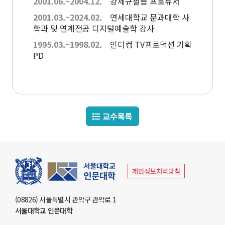
2001.06.~2004.12.
강제규필름 프로듀서
부속기관
2001.03.~2024.02.
연세대학교 문과대학 사
학과 및 연계전공 디지털예술학 강사
인문학연구원
1995.03.~1998.02.
인디컴 TV프로덕션 기획
PD
동아문화연구소
예술문화연구소
중앙유라시아연구소
영문화권연구소
인문정보연구소
중세르네상스연구소
불어문화권연구소
한국어문학연구소
알타이학연구소
독일어문화권연구소
중국어문학연구소
서양고전학연구소
교수목록
러시아연구소
언어연구소
역사연구소
종교문제연구소
문화유산연구소
인지과학연구소
연구소
라틴아메리카연구소
개인정보처리방침
미국학연구소
철학사상연구소
(08826) 서울특별시 관악구 관악로 1
서울대학교 인문대학
국제화지원센터